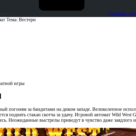
Pragmatic pla
ategories
мат
Тема:
Вестерн
латной игры
d
ый погоням за бандитами на диком западе. Великолепное исполн
тся поднять стакан скотча за удачу. Игровой автомат Wild West G
есь. Неожиданные выстрелы приведут в чувство даже заядлого и