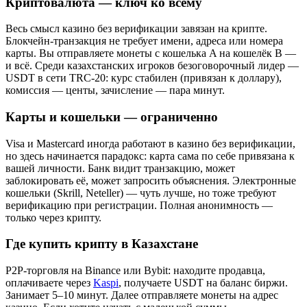
Криптовалюта — ключ ко всему
Весь смысл казино без верификации завязан на крипте.
Блокчейн-транзакция не требует имени, адреса или номера
карты. Вы отправляете монеты с кошелька A на кошелёк B —
и всё. Среди казахстанских игроков безоговорочный лидер —
USDT в сети TRC-20: курс стабилен (привязан к доллару),
комиссия — центы, зачисление — пара минут.
Карты и кошельки — ограниченно
Visa и Mastercard иногда работают в казино без верификации,
но здесь начинается парадокс: карта сама по себе привязана к
вашей личности. Банк видит транзакцию, может
заблокировать её, может запросить объяснения. Электронные
кошельки (Skrill, Neteller) — чуть лучше, но тоже требуют
верификацию при регистрации. Полная анонимность —
только через крипту.
Где купить крипту в Казахстане
P2P-торговля на Binance или Bybit: находите продавца,
оплачиваете через
Kaspi
, получаете USDT на баланс биржи.
Занимает 5–10 минут. Далее отправляете монеты на адрес