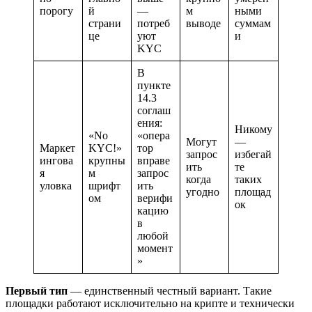
порогу
й
—
м
ными
страни
потреб
выводе
суммам
це
уют
и
KYC
В
пункте
14.3
соглаш
ения:
Никому
«No
«опера
Могут
—
Маркет
KYC!»
тор
запрос
избегай
ингова
крупны
вправе
ить
те
я
м
запрос
когда
таких
уловка
шрифт
ить
угодно
площад
ом
верифи
ок
кацию
в
любой
момент
»
Первый тип
— единственный честный вариант. Такие
площадки работают исключительно на крипте и технически