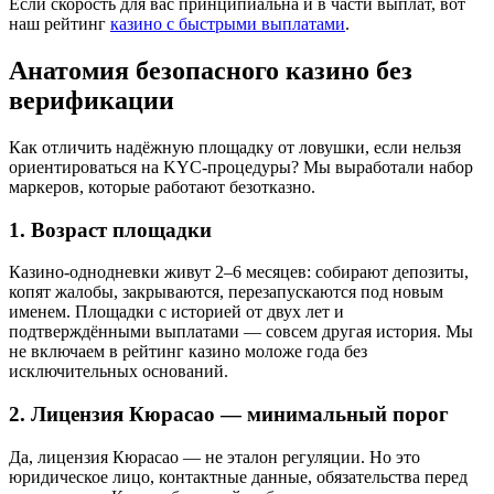
Если скорость для вас принципиальна и в части выплат, вот
наш рейтинг
казино с быстрыми выплатами
.
Анатомия безопасного казино без
верификации
Как отличить надёжную площадку от ловушки, если нельзя
ориентироваться на KYC-процедуры? Мы выработали набор
маркеров, которые работают безотказно.
1. Возраст площадки
Казино-однодневки живут 2–6 месяцев: собирают депозиты,
копят жалобы, закрываются, перезапускаются под новым
именем. Площадки с историей от двух лет и
подтверждёнными выплатами — совсем другая история. Мы
не включаем в рейтинг казино моложе года без
исключительных оснований.
2. Лицензия Кюрасао — минимальный порог
Да, лицензия Кюрасао — не эталон регуляции. Но это
юридическое лицо, контактные данные, обязательства перед