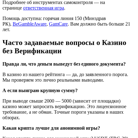
Подробнее об инструментах самоконтроля — на
странице
ответственная игра
.
Помощь доступна: горячая линия 150 (Минздрав
РК),
BeGambleAware
,
GamCare
. Вам должно быть больше 21
лет.
Часто задаваемые вопросы о Казино
без Верификации
Правда ли, что деньги выведут без единого документа?
В казино из нашего рейтинга — да, до заявленного порога.
Мы проверяем это лично реальными выводами.
А если выиграю крупную сумму?
При выводе свыше 2000 — 5000 (зависит от площадки)
казино может запросить верификацию. Это лицензионное
требование, а не обман. Точные пороги указаны в наших
обзорах.
Какая крипта лучше для анонимной игры?