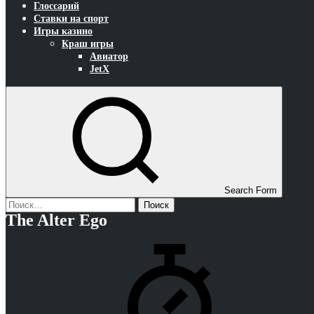
Глоссарий
Ставки на спорт
Игры казино
Краш игры
Авиатор
JetX
Главная
»
Онлайн слоты
»
The Alter Ego
Search Form
Найти:
The Alter Ego