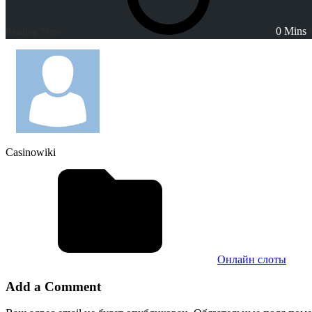
0 Mins
Reading Time
Casinowiki
Онлайн слоты
Add a Comment