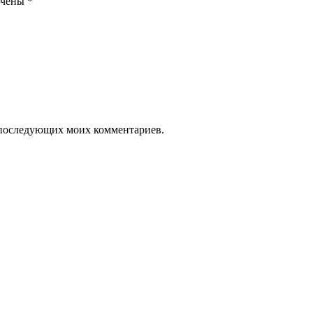
ечены
*
ля последующих моих комментариев.