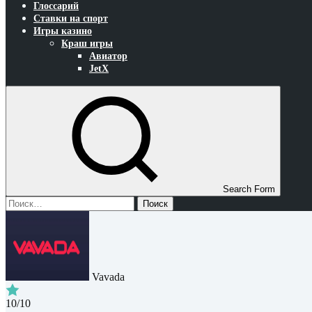
Глоссарий
Ставки на спорт
Игры казино
Краш игры
Авиатор
JetX
Search Form
Найти:
Vavada
10
/10