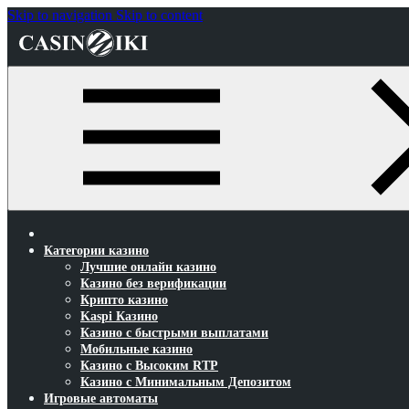
Skip to navigation
Skip to content
Категории казино
Лучшие онлайн казино
Казино без верификации
Крипто казино
Kaspi Казино
Казино с быстрыми выплатами
Мобильные казино
Казино с Высоким RTP
Казино с Минимальным Депозитом
Игровые автоматы