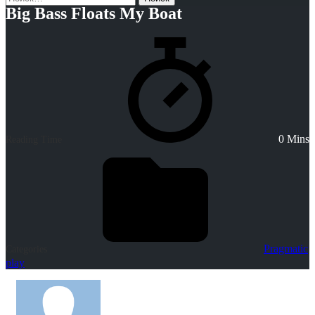
Big Bass Floats My Boat
0 Mins
Reading Time
Pragmatic
Categories
play