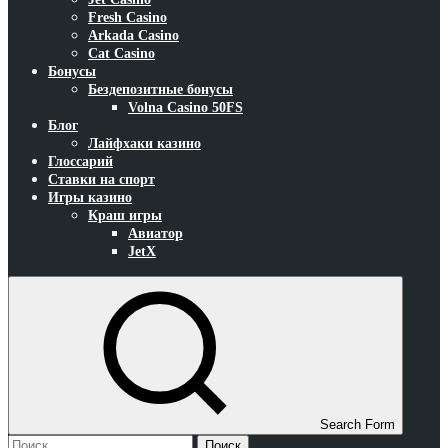
Fresh Casino
Arkada Casino
Cat Casino
Бонусы
Бездепозитные бонусы
Volna Casino 50FS
Блог
Лайфхаки казино
Глоссарий
Ставки на спорт
Игры казино
Краш игры
Авиатор
JetX
Главная
»
Pragmatic play
»
Big Bass Floats My Boat
Search Form
Найти: