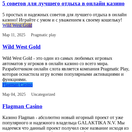
5 советов для лучшего отдыха в онлайн казино
5 простых и надежных советов для лучшего отдыха в онлайн
казино! Играйте с умом и с уважением к своему кошельку!
Wild West Gold
Мар 11, 2025
Pragmatic play
Wild West Gold
Wild West Gold - это один из самых любимых игровых
автоматов у игроков в онлайн казино со всего мира.
Разработчиком онлайн слота является компания Pragmatic Play,
которая оснастила игру всеми популярными активациями и
функциями.
Flagman Casino
Мар 04, 2025
Uncategorized
Flagman Casino
Казино Flagman - абсолютно новый игорный проект от уже
популярного и надежного владельца GALAKTIKA N.V. Мы
надеемся что данный проект получил свое название исходя из