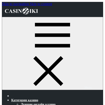
Skip to navigation
Skip to content
Menu
Категории казино
Лучшие онлайн казино