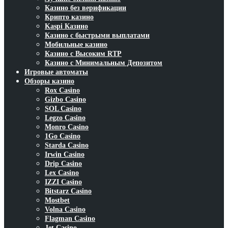
Казино без верификации
Крипто казино
Kaspi Казино
Казино с быстрыми выплатами
Мобильные казино
Казино с Высоким RTP
Казино с Минимальным Депозитом
Игровые автоматы
Обзоры казино
Rox Casino
Gizbo Casino
SOL Casino
Legzo Casino
Monro Casino
1Go Casino
Starda Casino
Irwin Casino
Drip Casino
Lex Casino
IZZI Casino
Bitstarz Casino
Mostbet
Volna Casino
Flagman Casino
Jet Casino